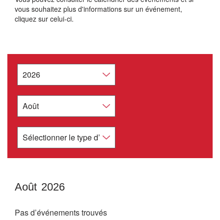
vous souhaitez plus d'informations sur un événement,
cliquez sur celui-ci.
Août 2026
Août
2026
Pas d’événements trouvés
Dim
Lun
Mar
Mer
Jeu
Ven
Sam