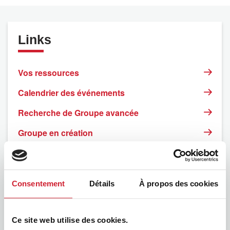
26
27
28
29
30
31
1
Links
2
3
4
5
6
7
8
Vos ressources
9
10
11
12
13
14
15
Calendrier des événements
Recherche de Groupe avancée
16
17
18
19
20
21
22
Groupe en création
23
24
25
26
27
28
29
Nos actualités
Offres & demandes d'emplois/stages
30
31
1
2
3
4
5
Consentement
Détails
À propos des cookies
Ce site web utilise des cookies.