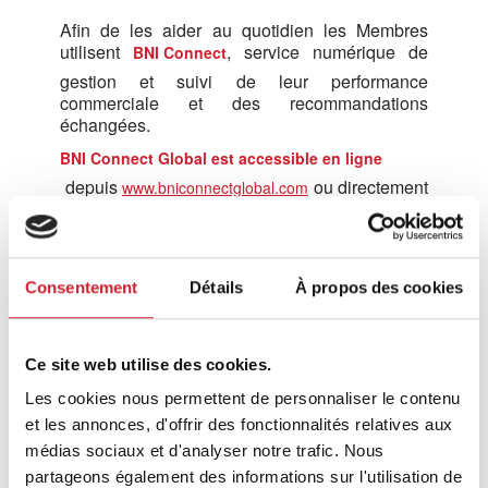
Afin de les aider au quotidien les Membres
utilisent
, service numérique de
BNI Connect
gestion et suivi de leur performance
commerciale et des recommandations
échangées.
BNI Connect Global est accessible en ligne
depuis
ou directement
www.bniconnectglobal.com
sur smartphone iOS et Android via l’application
BNI Connect Mobile.
Consentement
Détails
À propos des cookies
Ce site web utilise des cookies.
Une communauté internationale
Les cookies nous permettent de personnaliser le contenu
et les annonces, d'offrir des fonctionnalités relatives aux
BNI est aujourd’hui présents dans
avec
76 pays
médias sociaux et d'analyser notre trafic. Nous
plus de
.
partageons également des informations sur l'utilisation de
330 000 Membres