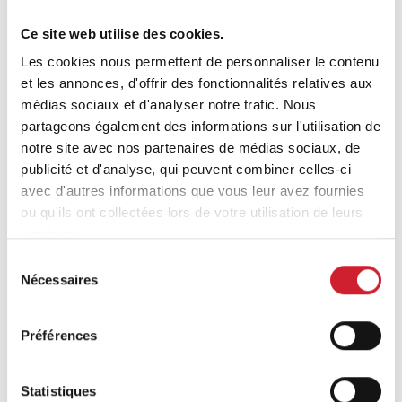
Ce site web utilise des cookies.
Les cookies nous permettent de personnaliser le contenu
et les annonces, d'offrir des fonctionnalités relatives aux
médias sociaux et d'analyser notre trafic. Nous
Why Is Word of Mouth Marketing
partageons également des informations sur l'utilisation de
Important?
notre site avec nos partenaires de médias sociaux, de
(BNI Global)
publicité et d'analyse, qui peuvent combiner celles-ci
avec d'autres informations que vous leur avez fournies
Thu, 06 August 2026
ou qu'ils ont collectées lors de votre utilisation de leurs
Word of mouth marketing has a reputation problem
services.
it doesn’t deserve. It gets treated like a nice bonus
instead of a real growth channel, something that
Sélection
Nécessaires
happens on the side while the “real” marketing gets
du
done elsewhere. In reality, word of mouth converts
consentement
better than almost anything else a business can do,
Préférences
precisely because it doesn’t feel like marketing […]
Statistiques